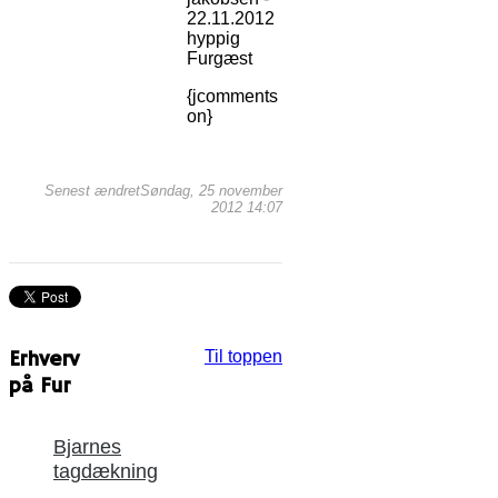
22.11.2012
hyppig
Furgæst
{jcomments
on}
Senest ændretSøndag, 25 november
2012 14:07
Erhverv
Til toppen
på Fur
Bjarnes
tagdækning