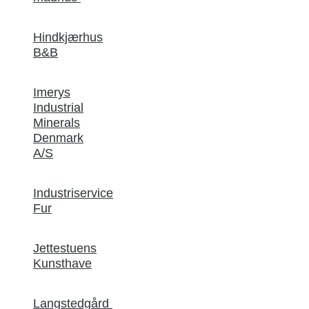
Hindkjærhus
B&B
Imerys
Industrial
Minerals
Denmark
A/S
Industriservice
Fur
Jettestuens
Kunsthave
Langstedgård