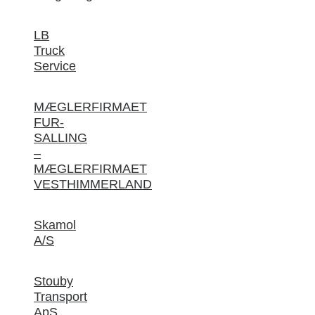
LB
Truck
Service
MÆGLERFIRMAET
FUR-
SALLING
–
MÆGLERFIRMAET
VESTHIMMERLAND
Skamol
A/S
Stouby
Transport
ApS