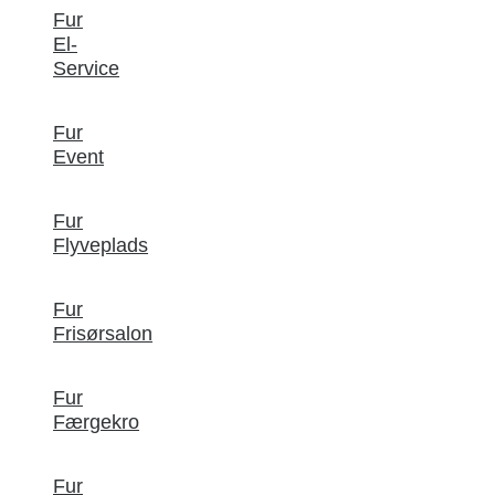
Fur
El-
Service
Fur
Event
Fur
Flyveplads
Fur
Frisørsalon
Fur
Færgekro
Fur