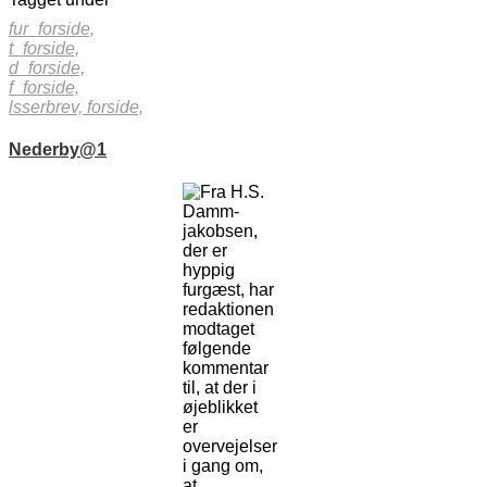
fur_forside,
t_forside,
d_forside,
f_forside,
lsserbrev,
forside,
Nederby@1
Fra H.S.
Damm-
jakobsen,
der er
hyppig
furgæst, har
redaktionen
modtaget
følgende
kommentar
til, at der i
øjeblikket
er
overvejelser
i gang om,
at