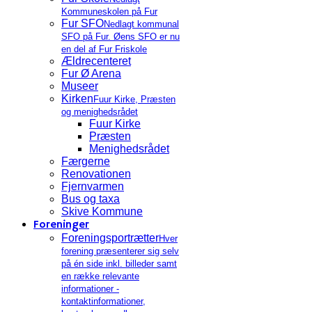
Kommuneskolen på Fur
Fur SFO
Nedlagt kommunal
SFO på Fur. Øens SFO er nu
en del af Fur Friskole
Ældrecenteret
Fur Ø Arena
Museer
Kirken
Fuur Kirke, Præsten
og menighedsrådet
Fuur Kirke
Præsten
Menighedsrådet
Færgerne
Renovationen
Fjernvarmen
Bus og taxa
Skive Kommune
Foreninger
Foreningsportrætter
Hver
forening præsenterer sig selv
på én side inkl. billeder samt
en række relevante
informationer -
kontaktinformationer,