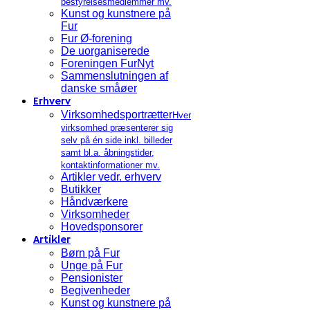
bestyrelsesmedlemmer mv.
Kunst og kunstnere på
Fur
Fur Ø-forening
De uorganiserede
Foreningen FurNyt
Sammenslutningen af
danske småøer
Erhverv
Virksomhedsportrætter
Hver
virksomhed præsenterer sig
selv på én side inkl. billeder
samt bl.a. åbningstider,
kontaktinformationer mv.
Artikler vedr. erhverv
Butikker
Håndværkere
Virksomheder
Hovedsponsorer
Artikler
Børn på Fur
Unge på Fur
Pensionister
Begivenheder
Kunst og kunstnere på