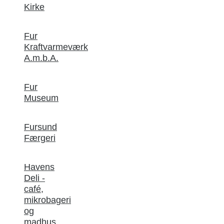
Kirke
Fur
Kraftvarmeværk
A.m.b.A.
Fur
Museum
Fursund
Færgeri
Havens
Deli -
café,
mikrobageri
og
madhus