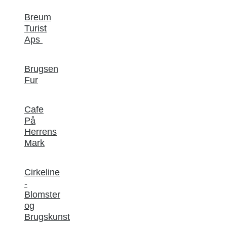
Breum
Turist
Aps
Brugsen
Fur
Cafe
På
Herrens
Mark
Cirkeline
-
Blomster
og
Brugskunst