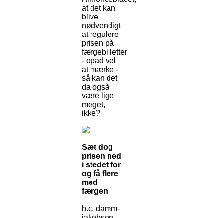
at det kan
blive
nødvendigt
at regulere
prisen på
færgebilletter
- opad vel
at mærke -
så kan det
da også
være lige
meget,
ikke?
Sæt dog
prisen ned
i stedet for
og få flere
med
færgen
.
h.c. damm-
jakobsen -