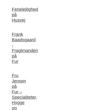
Ferielejlighed
på
Husvej
Frank
Baadsgaard
-
Fragtmanden
på
Fur
Fru
Jensen
på
Fur –
Specialiteter,
Hygge
og