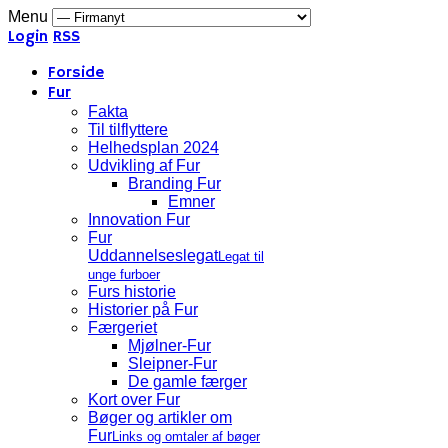
Menu
Login
RSS
Forside
Fur
Fakta
Til tilflyttere
Helhedsplan 2024
Udvikling af Fur
Branding Fur
Emner
Innovation Fur
Fur
Uddannelseslegat
Legat til
unge furboer
Furs historie
Historier på Fur
Færgeriet
Mjølner-Fur
Sleipner-Fur
De gamle færger
Kort over Fur
Bøger og artikler om
Fur
Links og omtaler af bøger