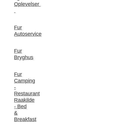
Oplevelser
Fur
Autoservice
Fur
Bryghus
Fur
Camping
-
Restaurant
Raakilde
- Bed
&
Breakfast