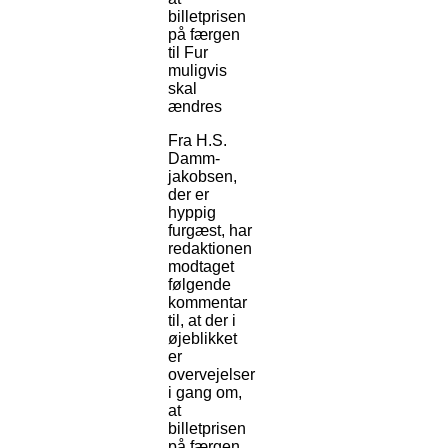
billetprisen
på færgen
til Fur
muligvis
skal
ændres
Fra H.S.
Damm-
jakobsen,
der er
hyppig
furgæst, har
redaktionen
modtaget
følgende
kommentar
til, at der i
øjeblikket
er
overvejelser
i gang om,
at
billetprisen
på færgen