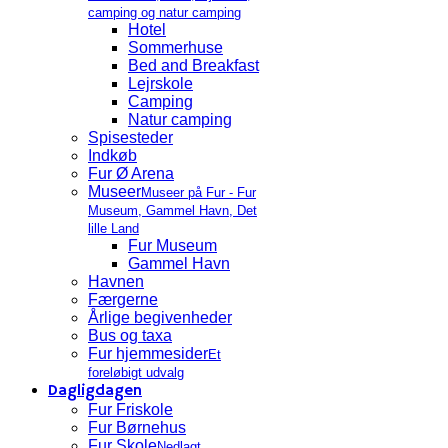
camping og natur camping
Hotel
Sommerhuse
Bed and Breakfast
Lejrskole
Camping
Natur camping
Spisesteder
Indkøb
Fur Ø Arena
Museer
Museer på Fur - Fur
Museum, Gammel Havn, Det
lille Land
Fur Museum
Gammel Havn
Havnen
Færgerne
Årlige begivenheder
Bus og taxa
Fur hjemmesider
Et
foreløbigt udvalg
Dagligdagen
Fur Friskole
Fur Børnehus
Fur Skole
Nedlagt