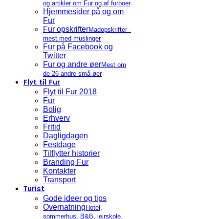
og artikler om Fur og af furboer
Hjemmesider på og om
Fur
Fur opskrifter
Madopskrifter -
mest med muslinger
Fur på Facebook og
Twitter
Fur og andre øer
Mest om
de 26 andre små-øer
Flyt til Fur
Flyt til Fur 2018
Fur
Bolig
Erhverv
Fritid
Dagligdagen
Festdage
Tilflytter historier
Branding Fur
Kontakter
Transport
Turist
Gode ideer og tips
Overnatning
Hotel,
sommerhus, B&B, lejrskole,