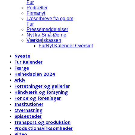
Fur
Portrætter
Firmanyt
Læserbreve fra og om
Fur
Pressemeddelelser
Nyt fra Små-Øerne
Værktøjskassen
FurNyt Kalender Oversigt
Nyeste
Fur Kalender
Færge
Helhedsplan 2024
Arkiv
Forretninger og gallerier
Håndværk og forsyning
Fonde og foreninger
Institutioner
Overnatning
Spisesteder
Transport og produktion
Produktionsvirksomheder
Video