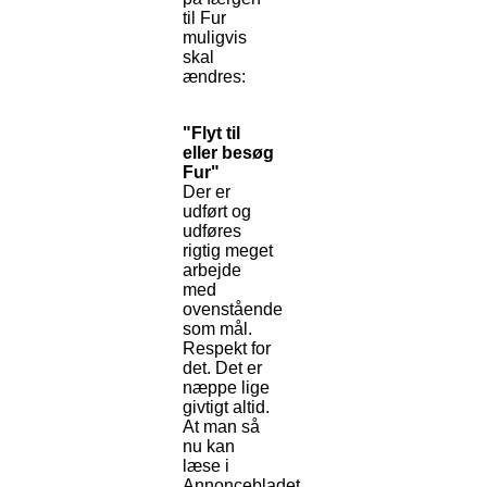
til Fur
muligvis
skal
ændres:
"Flyt til
eller besøg
Fur"
Der er
udført og
udføres
rigtig meget
arbejde
med
ovenstående
som mål.
Respekt for
det. Det er
næppe lige
givtigt altid.
At man så
nu kan
læse i
Annoncebladet,