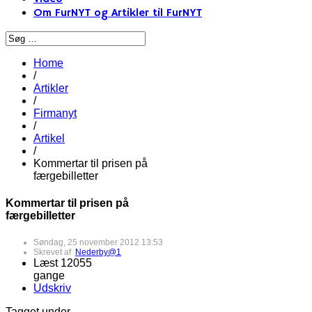
Om FurNYT og Artikler til FurNYT
Home
/
Artikler
/
Firmanyt
/
Artikel
/
Kommertar til prisen på
færgebilletter
Kommertar til prisen på
færgebilletter
Søndag, 25 november 2012 13:53
Skrevet af
Nederby@1
Læst 12055
gange
Udskriv
Tagget under