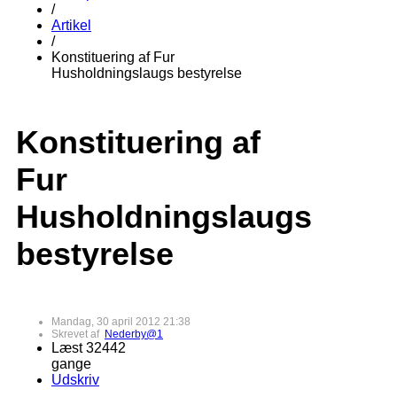
/
Artikel
/
Konstituering af Fur
Husholdningslaugs bestyrelse
Konstituering af
Fur
Husholdningslaugs
bestyrelse
Mandag, 30 april 2012 21:38
Skrevet af
Nederby@1
Læst 32442
gange
Udskriv