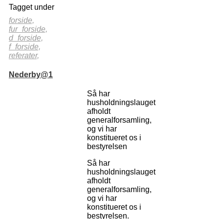
Tagget under
forside,
fur_forside,
d_forside,
f_forside,
referater,
Nederby@1
Så har
husholdningslauget
afholdt
generalforsamling,
og vi har
konstitueret os i
bestyrelsen
Så har
husholdningslauget
afholdt
generalforsamling,
og vi har
konstitueret os i
bestyrelsen.