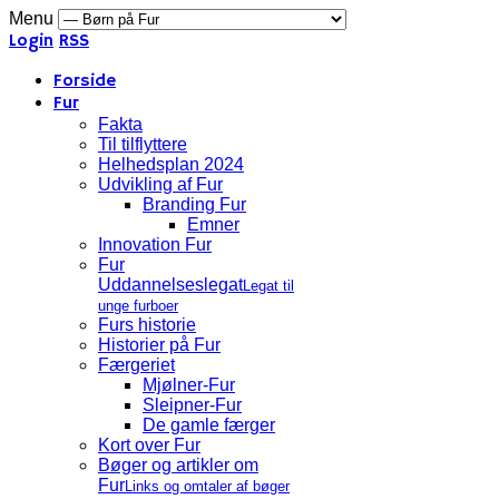
Menu
Login
RSS
Forside
Fur
Fakta
Til tilflyttere
Helhedsplan 2024
Udvikling af Fur
Branding Fur
Emner
Innovation Fur
Fur
Uddannelseslegat
Legat til
unge furboer
Furs historie
Historier på Fur
Færgeriet
Mjølner-Fur
Sleipner-Fur
De gamle færger
Kort over Fur
Bøger og artikler om
Fur
Links og omtaler af bøger