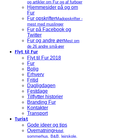
og artikler om Fur og af furboer
Hjemmesider på og om
Fur
Fur opskrifter
Madopskrifter -
mest med muslinger
Fur på Facebook og
Twitter
Fur og andre øer
Mest om
de 26 andre små-øer
Flyt til Fur
Flyt til Fur 2018
Fur
Bolig
Erhverv
Fritid
Dagligdagen
Festdage
Tilflytter historier
Branding Fur
Kontakter
Transport
Turist
Gode ideer og tips
Overnatning
Hotel,
sommerhus, B&B, lejrskole,