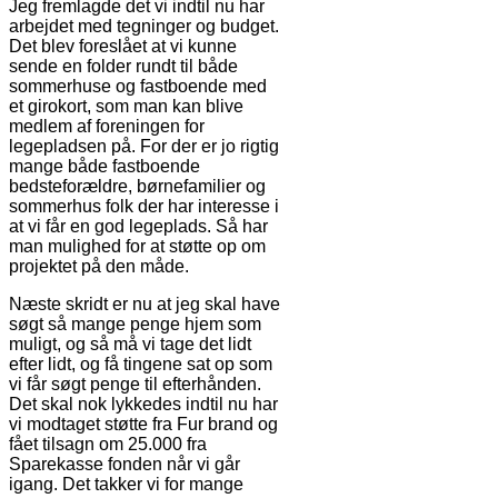
Jeg fremlagde det vi indtil nu har
arbejdet med tegninger og budget.
Det blev foreslået at vi kunne
sende en folder rundt til både
sommerhuse og fastboende med
et girokort, som man kan blive
medlem af foreningen for
legepladsen på. For der er jo rigtig
mange både fastboende
bedsteforældre, børnefamilier og
sommerhus folk der har interesse i
at vi får en god legeplads. Så har
man mulighed for at støtte op om
projektet på den måde.
Næste skridt er nu at jeg skal have
søgt så mange penge hjem som
muligt, og så må vi tage det lidt
efter lidt, og få tingene sat op som
vi får søgt penge til efterhånden.
Det skal nok lykkedes indtil nu har
vi modtaget støtte fra Fur brand og
fået tilsagn om 25.000 fra
Sparekasse fonden når vi går
igang. Det takker vi for mange