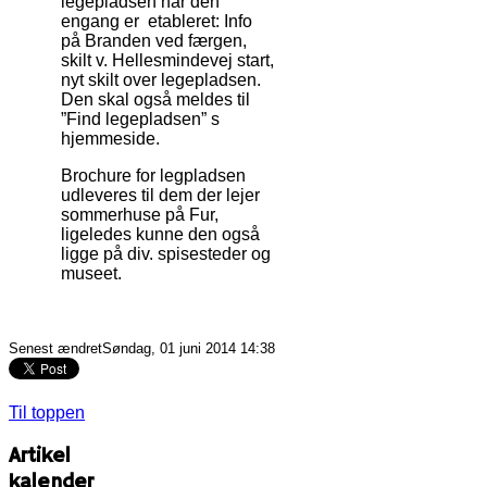
legepladsen når den
engang er etableret: Info
på Branden ved færgen,
skilt v. Hellesmindevej start,
nyt skilt over legepladsen.
Den skal også meldes til
”Find legepladsen” s
hjemmeside.
Brochure for legpladsen
udleveres til dem der lejer
sommerhuse på Fur,
ligeledes kunne den også
ligge på div. spisesteder og
museet.
Senest ændretSøndag, 01 juni 2014 14:38
Til toppen
Artikel
kalender