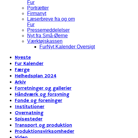
Fur
Portrætter
Firmanyt
Læserbreve fra og om
Fur
Pressemeddelelser
Nyt fra Små-Øerne
Værktøjskassen
FurNyt Kalender Oversigt
Nyeste
Fur Kalender
Færge
Helhedsplan 2024
Arkiv
Forretninger og gallerier
Håndværk og forsyning
Fonde og foreninger
Institutioner
Overnatning
Spisesteder
Transport og produktion
Produktionsvirksomheder
Video