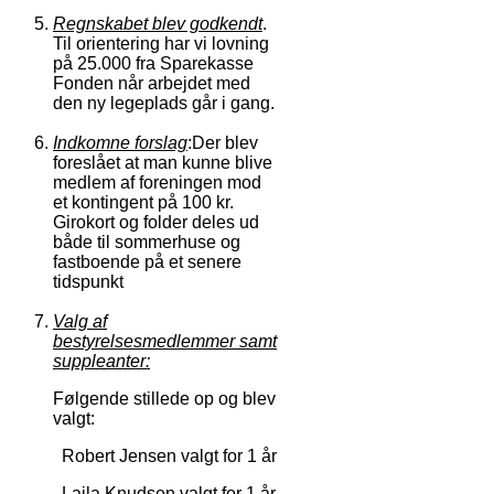
Regnskabet blev godkendt
.
Til orientering har vi lovning
på 25.000 fra Sparekasse
Fonden når arbejdet med
den ny legeplads går i gang.
Indkomne forslag
:Der blev
foreslået at man kunne blive
medlem af foreningen mod
et kontingent på 100 kr.
Girokort og folder deles ud
både til sommerhuse og
fastboende på et senere
tidspunkt
Valg af
bestyrelsesmedlemmer samt
suppleanter:
Følgende stillede op og blev
valgt:
Robert Jensen valgt for 1 år
Laila Knudsen valgt for 1 år