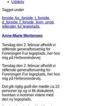
Udskriv
Tagget under
forside,
fur_forside,
t_forside,
d_forside,
f_forside,
born,
unge,
referater,
fur legeplads,
Anne-Marie Mortensen
Torsdag den 2. februar afholdt vi
stiftende generalforsamlig for
Foreningen Fur legeplads, her hos
mig på Hellesmindevej
Torsdag den 2. februar afholdt vi
stiftende generalforsamlig for
Foreningen Fur legeplads, her hos
mig på Hellesmindevej.
Det gik rigtig godt der mødte ca.10
personer op og vi fik diskuteret,
hvordan vi kommer videre med
den ny legeplads.