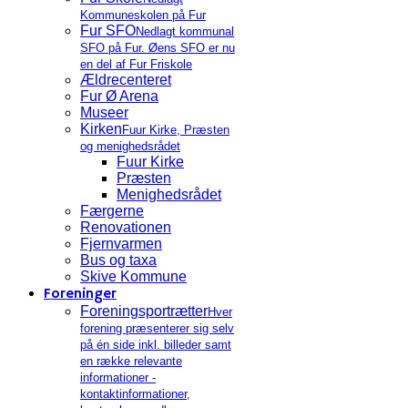
Kommuneskolen på Fur
Fur SFO
Nedlagt kommunal
SFO på Fur. Øens SFO er nu
en del af Fur Friskole
Ældrecenteret
Fur Ø Arena
Museer
Kirken
Fuur Kirke, Præsten
og menighedsrådet
Fuur Kirke
Præsten
Menighedsrådet
Færgerne
Renovationen
Fjernvarmen
Bus og taxa
Skive Kommune
Foreninger
Foreningsportrætter
Hver
forening præsenterer sig selv
på én side inkl. billeder samt
en række relevante
informationer -
kontaktinformationer,