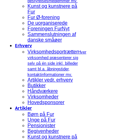
bestyrelsesmedlemmer mv.
Kunst og kunstnere på
Fur
Fur Ø-forening
De uorganiserede
Foreningen FurNyt
Sammenslutningen af
danske småøer
Erhverv
Virksomhedsportrætter
Hver
virksomhed præsenterer sig
selv på én side inkl. billeder
samt bl.a. åbningstider,
kontaktinformationer mv.
Artikler vedr. erhverv
Butikker
Håndværkere
Virksomheder
Hovedsponsorer
Artikler
Børn på Fur
Unge på Fur
Pensionister
Begivenheder
Kunst og kunstnere på