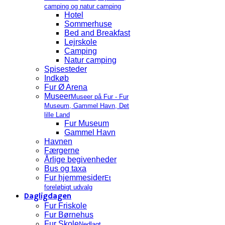
camping og natur camping
Hotel
Sommerhuse
Bed and Breakfast
Lejrskole
Camping
Natur camping
Spisesteder
Indkøb
Fur Ø Arena
Museer
Museer på Fur - Fur
Museum, Gammel Havn, Det
lille Land
Fur Museum
Gammel Havn
Havnen
Færgerne
Årlige begivenheder
Bus og taxa
Fur hjemmesider
Et
foreløbigt udvalg
Dagligdagen
Fur Friskole
Fur Børnehus
Fur Skole
Nedlagt