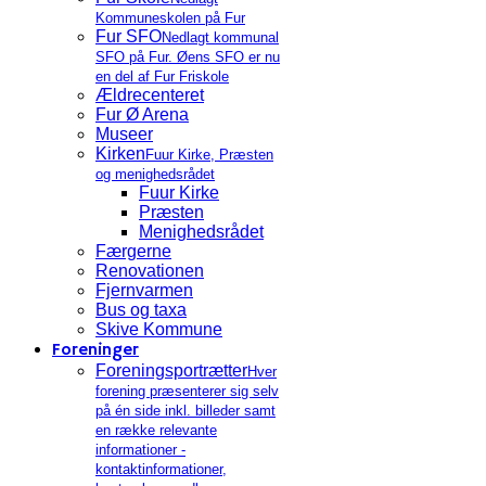
Kommuneskolen på Fur
Fur SFO
Nedlagt kommunal
SFO på Fur. Øens SFO er nu
en del af Fur Friskole
Ældrecenteret
Fur Ø Arena
Museer
Kirken
Fuur Kirke, Præsten
og menighedsrådet
Fuur Kirke
Præsten
Menighedsrådet
Færgerne
Renovationen
Fjernvarmen
Bus og taxa
Skive Kommune
Foreninger
Foreningsportrætter
Hver
forening præsenterer sig selv
på én side inkl. billeder samt
en række relevante
informationer -
kontaktinformationer,