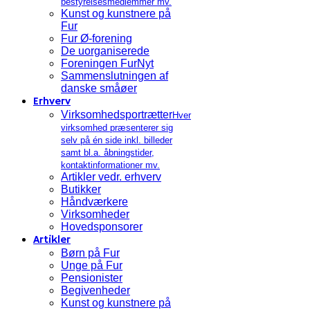
bestyrelsesmedlemmer mv.
Kunst og kunstnere på
Fur
Fur Ø-forening
De uorganiserede
Foreningen FurNyt
Sammenslutningen af
danske småøer
Erhverv
Virksomhedsportrætter
Hver
virksomhed præsenterer sig
selv på én side inkl. billeder
samt bl.a. åbningstider,
kontaktinformationer mv.
Artikler vedr. erhverv
Butikker
Håndværkere
Virksomheder
Hovedsponsorer
Artikler
Børn på Fur
Unge på Fur
Pensionister
Begivenheder
Kunst og kunstnere på