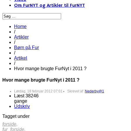
Om FurNYT og Artikler til FurNYT
Home
/
Artikler
/
Børn på Fur
/
Artikel
/
Hvor mange brugte FurNyt i 2011 ?
Hvor mange brugte FurNyt i 2011 ?
Lørdag, 18 februar 2012 07:01
Skrevet af
Nederby@1
Læst 38246
gange
Udskriv
Tagget under
forside,
fur_forside,