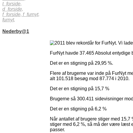
t_forside,
d_forside,
f_forside,
f_furnyt,
furnyt,
Nederby@1
2011 blev rekordår for FurNyt. Vi lader
FurNyt havde 37.465 Absolut entydige
Det er en stigning på 29,95 %.
Flere af brugerne var inde på FurNyt mer
alt 101.518 besøg mod 87.774 i 2010.
Det er en stigning på 15,7 %
Brugerne så 300.411 sidevisninger mod
Det er en stigning på 6,2 %
Når antallet af brugere stiger med 15,7 
stiger med 6,2 %, så må der være læst et
passer.