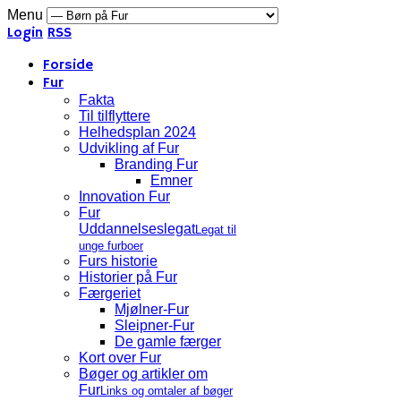
Menu
Login
RSS
Forside
Fur
Fakta
Til tilflyttere
Helhedsplan 2024
Udvikling af Fur
Branding Fur
Emner
Innovation Fur
Fur
Uddannelseslegat
Legat til
unge furboer
Furs historie
Historier på Fur
Færgeriet
Mjølner-Fur
Sleipner-Fur
De gamle færger
Kort over Fur
Bøger og artikler om
Fur
Links og omtaler af bøger