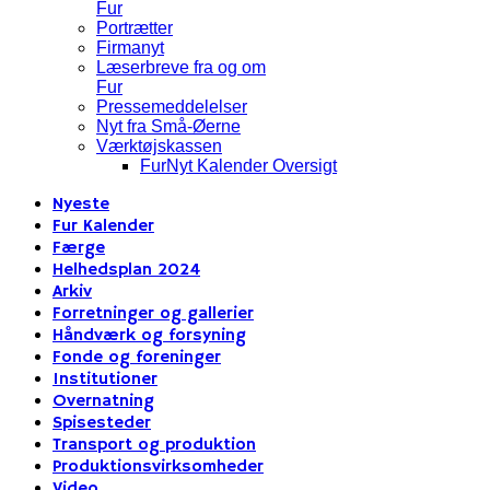
Fur
Portrætter
Firmanyt
Læserbreve fra og om
Fur
Pressemeddelelser
Nyt fra Små-Øerne
Værktøjskassen
FurNyt Kalender Oversigt
Nyeste
Fur Kalender
Færge
Helhedsplan 2024
Arkiv
Forretninger og gallerier
Håndværk og forsyning
Fonde og foreninger
Institutioner
Overnatning
Spisesteder
Transport og produktion
Produktionsvirksomheder
Video