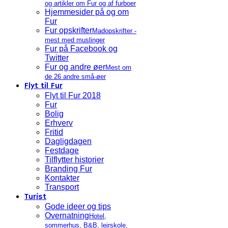
og artikler om Fur og af furboer
Hjemmesider på og om
Fur
Fur opskrifter
Madopskrifter -
mest med muslinger
Fur på Facebook og
Twitter
Fur og andre øer
Mest om
de 26 andre små-øer
Flyt til Fur
Flyt til Fur 2018
Fur
Bolig
Erhverv
Fritid
Dagligdagen
Festdage
Tilflytter historier
Branding Fur
Kontakter
Transport
Turist
Gode ideer og tips
Overnatning
Hotel,
sommerhus, B&B, lejrskole,