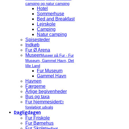
camping og natur camping
Hotel
Sommerhuse
Bed and Breakfast
Lejrskole
Camping
Natur camping
Spisesteder
Indkøb
Fur Ø Arena
Museer
Museer på Fur - Fur
Museum, Gammel Havn, Det
lille Land
Fur Museum
Gammel Havn
Havnen
Færgerne
Årlige begivenheder
Bus og taxa
Fur hjemmesider
Et
foreløbigt udvalg
Dagligdagen
Fur Friskole
Fur Børnehus
Fur Skole
Nedlagt