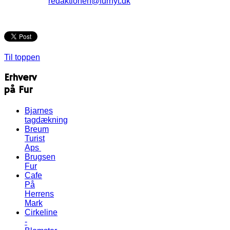
redaktionen@furnyt.dk
Til toppen
Erhverv
på Fur
Bjarnes
tagdækning
Breum
Turist
Aps
Brugsen
Fur
Cafe
På
Herrens
Mark
Cirkeline
-