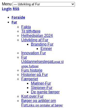
Menu
Login
RSS
Forside
Fur
Fakta
Til tilflyttere
Helhedsplan 2024
Udvikling af Fur
Branding Fur
Emner
Innovation Fur
Fur
Uddannelseslegat
Legat til
unge furboer
Furs historie
Historier på Fur
Færgeriet
Mjølner-Fur
Sleipner-Fur
De gamle færger
Kort over Fur
Bøger og artikler om
Fur
Links og omtaler af bøger