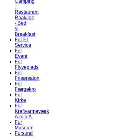
Camping
-
Restaurant
Raakilde
- Bed
&
Breakfast
Fur El-
Service
Fur
Event
Fur
Flyveplads
Fur
Frisørsalon
Fur
Færgekro
Fur
Kirke
Fur
Kraftvarmeværk
A.m.b.A.
Fur
Museum
Fursund