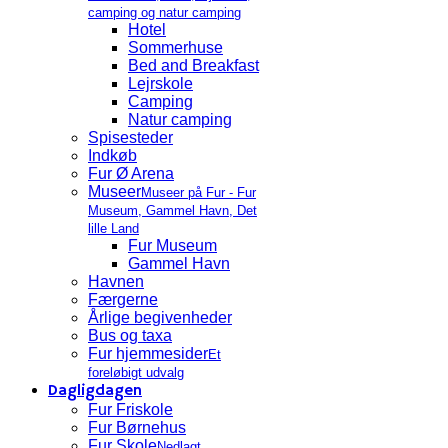
camping og natur camping
Hotel
Sommerhuse
Bed and Breakfast
Lejrskole
Camping
Natur camping
Spisesteder
Indkøb
Fur Ø Arena
Museer
Museer på Fur - Fur
Museum, Gammel Havn, Det
lille Land
Fur Museum
Gammel Havn
Havnen
Færgerne
Årlige begivenheder
Bus og taxa
Fur hjemmesider
Et
foreløbigt udvalg
Dagligdagen
Fur Friskole
Fur Børnehus
Fur Skole
Nedlagt