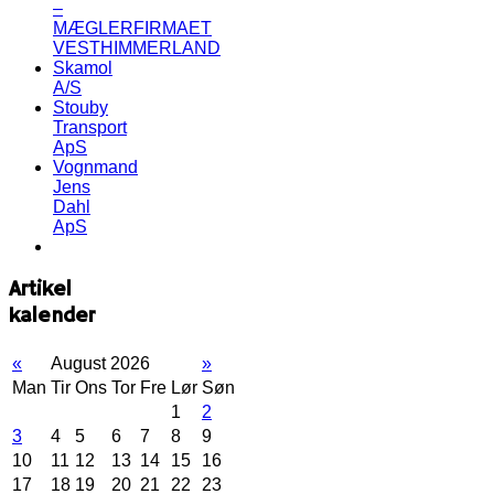
–
MÆGLERFIRMAET
VESTHIMMERLAND
Skamol
A/S
Stouby
Transport
ApS
Vognmand
Jens
Dahl
ApS
Artikel
kalender
«
August 2026
»
Man
Tir
Ons
Tor
Fre
Lør
Søn
1
2
3
4
5
6
7
8
9
10
11
12
13
14
15
16
17
18
19
20
21
22
23