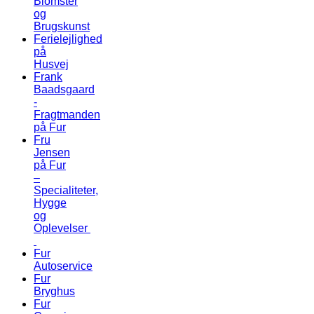
Blomster
og
Brugskunst
Ferielejlighed
på
Husvej
Frank
Baadsgaard
-
Fragtmanden
på Fur
Fru
Jensen
på Fur
–
Specialiteter,
Hygge
og
Oplevelser
Fur
Autoservice
Fur
Bryghus
Fur