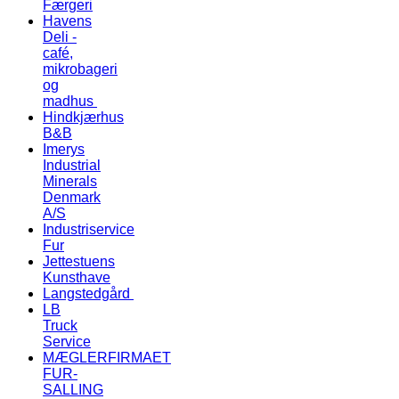
Færgeri
Havens
Deli -
café,
mikrobageri
og
madhus
Hindkjærhus
B&B
Imerys
Industrial
Minerals
Denmark
A/S
Industriservice
Fur
Jettestuens
Kunsthave
Langstedgård
LB
Truck
Service
MÆGLERFIRMAET
FUR-
SALLING