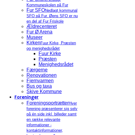
Kommuneskolen på Fur
Fur SFO
Nedlagt kommunal
SFO på Fur. Øens SFO er nu
en del af Fur Friskole
Ældrecenteret
Fur Ø Arena
Museer
Kirken
Fuur Kirke, Præsten
og menighedsrådet
Fuur Kirke
Præsten
Menighedsrådet
Færgerne
Renovationen
Fjernvarmen
Bus og taxa
Skive Kommune
Foreninger
Foreningsportrætter
Hver
forening præsenterer sig selv
på én side inkl. billeder samt
en række relevante
informationer -
kontaktinformationer,