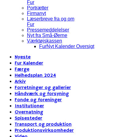
Fur
Portrætter
Firmanyt
Læserbreve fra og om
Fur
Pressemeddelelser
Nyt fra Små-Øerne
Værktøjskassen
FurNyt Kalender Oversigt
Nyeste
Fur Kalender
Færge
Helhedsplan 2024
Arkiv
Forretninger og gallerier
Håndværk og forsyning
Fonde og foreninger
Institutioner
Overnatning
Spisesteder
Transport og produktion
Produktionsvirksomheder
Video