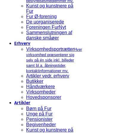
bestyrelsesmedlemmer mv.
Kunst og kunstnere på
Fur
Fur Ø-forening
De uorganiserede
Foreningen FurNyt
Sammenslutningen af
danske småøer
Erhverv
Virksomhedsportrætter
Hver
virksomhed præsenterer sig
selv på én side inkl. billeder
samt bl.a. åbningstider,
kontaktinformationer mv.
Artikler vedr. erhverv
Butikker
Håndværkere
Virksomheder
Hovedsponsorer
Artikler
Børn på Fur
Unge på Fur
Pensionister
Begivenheder
Kunst og kunstnere på