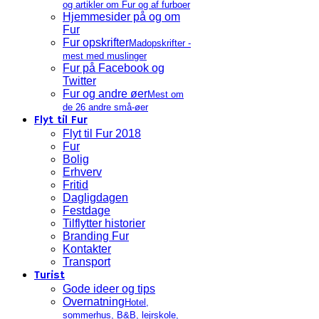
og artikler om Fur og af furboer
Hjemmesider på og om
Fur
Fur opskrifter
Madopskrifter -
mest med muslinger
Fur på Facebook og
Twitter
Fur og andre øer
Mest om
de 26 andre små-øer
Flyt til Fur
Flyt til Fur 2018
Fur
Bolig
Erhverv
Fritid
Dagligdagen
Festdage
Tilflytter historier
Branding Fur
Kontakter
Transport
Turist
Gode ideer og tips
Overnatning
Hotel,
sommerhus, B&B, lejrskole,