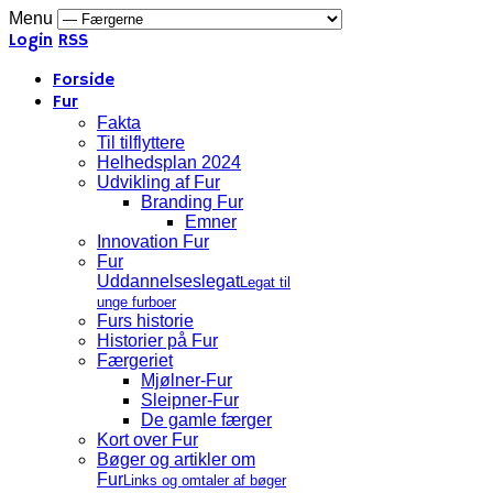
Menu
Login
RSS
Forside
Fur
Fakta
Til tilflyttere
Helhedsplan 2024
Udvikling af Fur
Branding Fur
Emner
Innovation Fur
Fur
Uddannelseslegat
Legat til
unge furboer
Furs historie
Historier på Fur
Færgeriet
Mjølner-Fur
Sleipner-Fur
De gamle færger
Kort over Fur
Bøger og artikler om
Fur
Links og omtaler af bøger