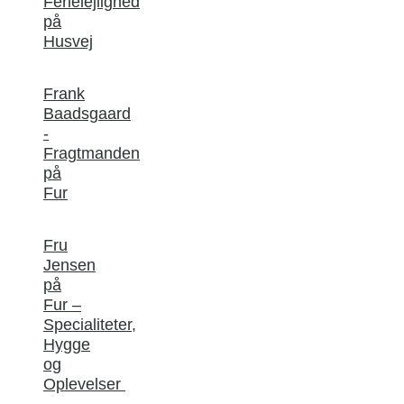
Ferielejlighed
på
Husvej
Frank
Baadsgaard
-
Fragtmanden
på
Fur
Fru
Jensen
på
Fur –
Specialiteter,
Hygge
og
Oplevelser