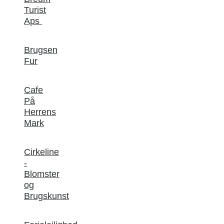
Turist
Aps
Brugsen
Fur
Cafe
På
Herrens
Mark
Cirkeline
-
Blomster
og
Brugskunst