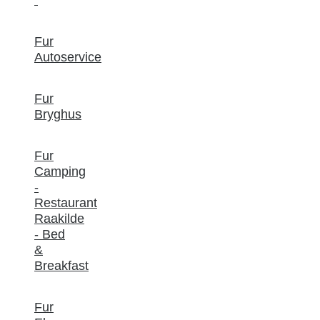
Fur
Autoservice
Fur
Bryghus
Fur
Camping
-
Restaurant
Raakilde
- Bed
&
Breakfast
Fur