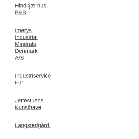
Hindkjærhus
B&B
Imerys
Industrial
Minerals
Denmark
A/S
Industriservice
Fur
Jettestuens
Kunsthave
Langstedgård