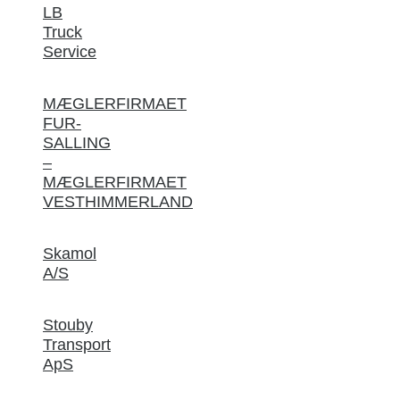
LB
Truck
Service
MÆGLERFIRMAET
FUR-
SALLING
–
MÆGLERFIRMAET
VESTHIMMERLAND
Skamol
A/S
Stouby
Transport
ApS