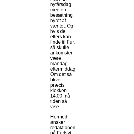
nytårsdag
med en
besætning
hyret af
værftet. Og
hvis de
ellers kan
finde til Fur,
så skulle
ankomsten
være
mandag
eftermiddag.
Om det så
bliver
præcis
klokken
14.00 må
tiden så
vise.
Hermed
ønsker
redaktionen
på FurNyt