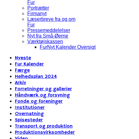
Fur
Portrætter
Firmanyt
Læserbreve fra og om
Fur
Pressemeddelelser
Nyt fra Små-Øerne
Værktøjskassen
FurNyt Kalender Oversigt
Nyeste
Fur Kalender
Færge
Helhedsplan 2024
Arkiv
Forretninger og gallerier
Håndværk og forsyning
Fonde og foreninger
Institutioner
Overnatning
Spisesteder
Transport og produktion
Produktionsvirksomheder
Video