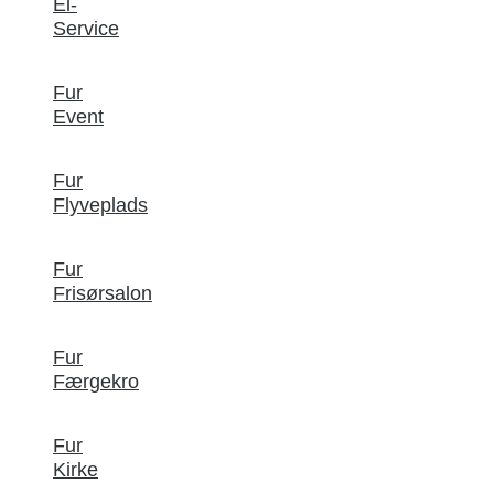
El-
Service
Fur
Event
Fur
Flyveplads
Fur
Frisørsalon
Fur
Færgekro
Fur
Kirke