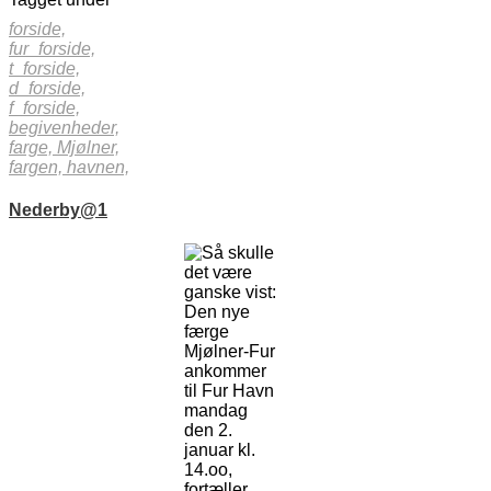
forside,
fur_forside,
t_forside,
d_forside,
f_forside,
begivenheder,
farge,
Mjølner,
fargen,
havnen,
Nederby@1
Så skulle
det være
ganske vist:
Den nye
færge
Mjølner-Fur
ankommer
til Fur Havn
mandag
den 2.
januar kl.
14.oo,
fortæller