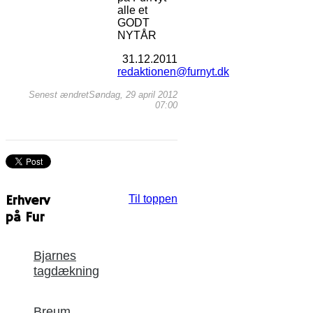
alle et
GODT
NYTÅR
31.12.2011
redaktionen@furnyt.dk
Senest ændretSøndag, 29 april 2012
07:00
Erhverv
Til toppen
på Fur
Bjarnes
tagdækning
Breum