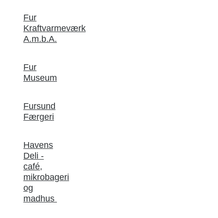
Fur
Kraftvarmeværk
A.m.b.A.
Fur
Museum
Fursund
Færgeri
Havens
Deli -
café,
mikrobageri
og
madhus