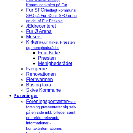
Kommuneskolen på Fur
Fur SFO
Nedlagt kommunal
SFO på Fur. Øens SFO er nu
en del af Fur Friskole
Ældrecenteret
Fur Ø Arena
Museer
Kirken
Fuur Kirke, Præsten
og menighedsrådet
Fuur Kirke
Præsten
Menighedsrådet
Færgerne
Renovationen
Fjernvarmen
Bus og taxa
Skive Kommune
Foreninger
Foreningsportrætter
Hver
forening præsenterer sig selv
på én side inkl. billeder samt
en række relevante
informationer -
kontaktinformationer,