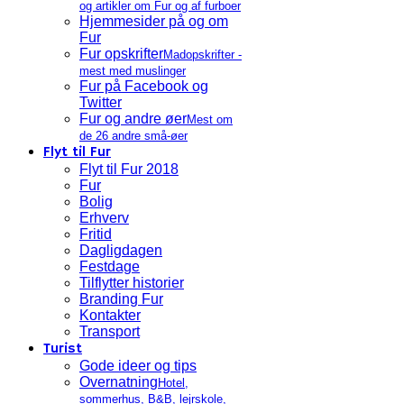
og artikler om Fur og af furboer
Hjemmesider på og om
Fur
Fur opskrifter
Madopskrifter -
mest med muslinger
Fur på Facebook og
Twitter
Fur og andre øer
Mest om
de 26 andre små-øer
Flyt til Fur
Flyt til Fur 2018
Fur
Bolig
Erhverv
Fritid
Dagligdagen
Festdage
Tilflytter historier
Branding Fur
Kontakter
Transport
Turist
Gode ideer og tips
Overnatning
Hotel,
sommerhus, B&B, lejrskole,