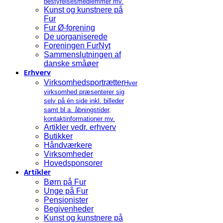
bestyrelsesmedlemmer mv.
Kunst og kunstnere på
Fur
Fur Ø-forening
De uorganiserede
Foreningen FurNyt
Sammenslutningen af
danske småøer
Erhverv
Virksomhedsportrætter
Hver
virksomhed præsenterer sig
selv på én side inkl. billeder
samt bl.a. åbningstider,
kontaktinformationer mv.
Artikler vedr. erhverv
Butikker
Håndværkere
Virksomheder
Hovedsponsorer
Artikler
Børn på Fur
Unge på Fur
Pensionister
Begivenheder
Kunst og kunstnere på