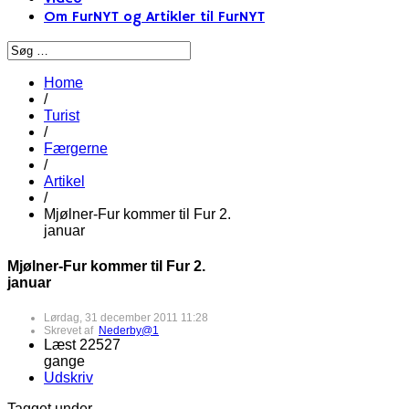
Om FurNYT og Artikler til FurNYT
Home
/
Turist
/
Færgerne
/
Artikel
/
Mjølner-Fur kommer til Fur 2.
januar
Mjølner-Fur kommer til Fur 2.
januar
Lørdag, 31 december 2011 11:28
Skrevet af
Nederby@1
Læst 22527
gange
Udskriv
Tagget under