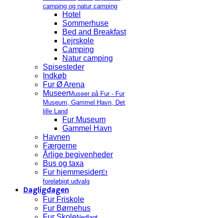
camping og natur camping
Hotel
Sommerhuse
Bed and Breakfast
Lejrskole
Camping
Natur camping
Spisesteder
Indkøb
Fur Ø Arena
Museer
Museer på Fur - Fur
Museum, Gammel Havn, Det
lille Land
Fur Museum
Gammel Havn
Havnen
Færgerne
Årlige begivenheder
Bus og taxa
Fur hjemmesider
Et
foreløbigt udvalg
Dagligdagen
Fur Friskole
Fur Børnehus
Fur Skole
Nedlagt