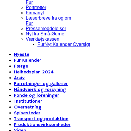
Fur
Portrætter
Firmanyt
Læserbreve fra og om
Fur
Pressemeddelelser
Nyt fra Små-Øerne
Værktøjskassen
FurNyt Kalender Oversigt
Nyeste
Fur Kalender
Færge
Helhedsplan 2024
Arkiv
Forretninger og gallerier
Håndværk og forsyning
Fonde og foreninger
Institutioner
Overnatning
Spisesteder
Transport og produktion
Produktionsvirksomheder
Video