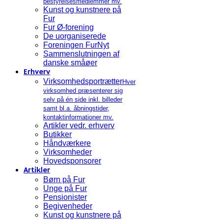
bestyrelsesmedlemmer mv.
Kunst og kunstnere på
Fur
Fur Ø-forening
De uorganiserede
Foreningen FurNyt
Sammenslutningen af
danske småøer
Erhverv
Virksomhedsportrætter
Hver
virksomhed præsenterer sig
selv på én side inkl. billeder
samt bl.a. åbningstider,
kontaktinformationer mv.
Artikler vedr. erhverv
Butikker
Håndværkere
Virksomheder
Hovedsponsorer
Artikler
Børn på Fur
Unge på Fur
Pensionister
Begivenheder
Kunst og kunstnere på