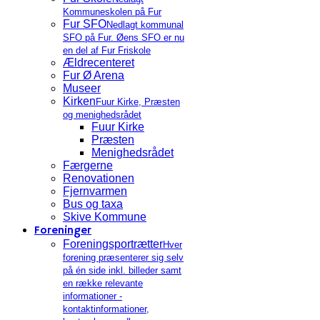
Kommuneskolen på Fur
Fur SFO
Nedlagt kommunal
SFO på Fur. Øens SFO er nu
en del af Fur Friskole
Ældrecenteret
Fur Ø Arena
Museer
Kirken
Fuur Kirke, Præsten
og menighedsrådet
Fuur Kirke
Præsten
Menighedsrådet
Færgerne
Renovationen
Fjernvarmen
Bus og taxa
Skive Kommune
Foreninger
Foreningsportrætter
Hver
forening præsenterer sig selv
på én side inkl. billeder samt
en række relevante
informationer -
kontaktinformationer,