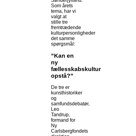
Sønderjylland.
Som årets
tema, har vi
valgt at
stille tre
fremtrædende
kulturpersonligheder
det samme
spørgsmål:
”Kan en
ny
fællesskabskultur
opstå?”
De tre er
kunsthistoriker
og
samfundsdebatør,
Leo
Tandrup,
formand for
Ny
Carlsbergfondets