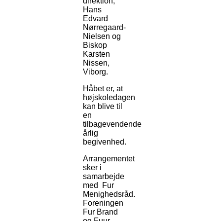
direktion,
Hans
Edvard
Nørregaard-
Nielsen og
Biskop
Karsten
Nissen,
Viborg.
Håbet er, at
højskoledagen
kan blive til
en
tilbagevendende
årlig
begivenhed.
Arrangementet
sker i
samarbejde
med Fur
Menighedsråd.
Foreningen
Fur Brand
og Fuur