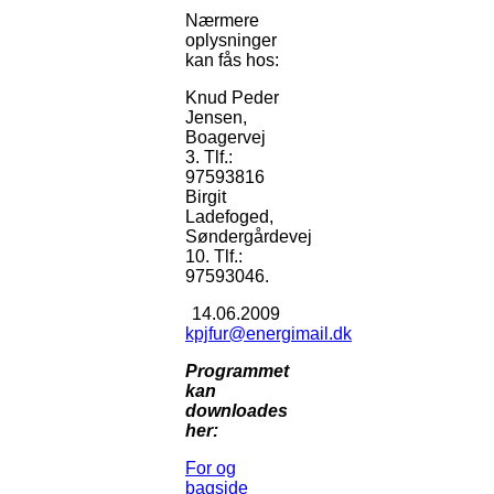
Nærmere
oplysninger
kan fås hos:
Knud Peder
Jensen,
Boagervej
3. Tlf.:
97593816
Birgit
Ladefoged,
Søndergårdevej
10. Tlf.:
97593046.
14.06.2009
kpjfur@energimail.dk
Programmet
kan
downloades
her:
For og
bagside