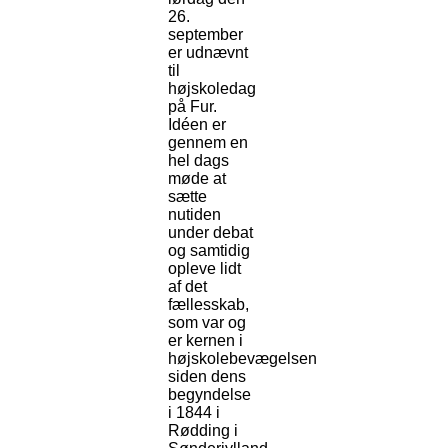
26.
september
er udnævnt
til
højskoledag
på Fur.
Idéen er
gennem en
hel dags
møde at
sætte
nutiden
under debat
og samtidig
opleve lidt
af det
fællesskab,
som var og
er kernen i
højskolebevægelsen
siden dens
begyndelse
i 1844 i
Rødding i