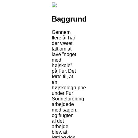
Baggrund
Gennem
flere år har
der været
talt om at
lave ”noget
med
højskole”
på Fur. Det
førte til, at
en
højskolegruppe
under Fur
Sogneforening
arbejdede
med sagen,
og frugten
af det
arbejde
blev, at
lørdag den