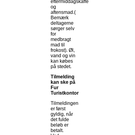
eftermiddagskaffe
og
aftensmad.(
Bemærk
deltagerne
sørger selv
for
medbragt
mad til
frokost). Øl,
vand og vin
kan købes
på stedet.
Tilmelding
kan ske på
Fur
Turistkontor
Tilmeldingen
er først
gyldig, når
det fulde
beløb er
betalt.