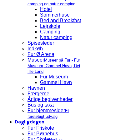
camping og natur camping
Hotel
Sommerhuse
Bed and Breakfast
Lejrskole
Camping
Natur camping
Spisesteder
Indkøb
Fur Ø Arena
Museer
Museer på Fur - Fur
Museum, Gammel Havn, Det
lille Land
Fur Museum
Gammel Havn
Havnen
Færgerne
Årlige begivenheder
Bus og taxa
Fur hjemmesider
Et
foreløbigt udvalg
Dagligdagen
Fur Friskole
Fur Børnehus
Fur Skole
Nedlagt