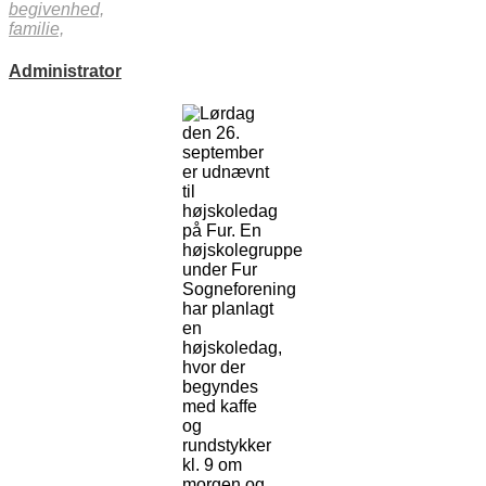
begivenhed,
familie,
Administrator
Lørdag
den 26.
september
er udnævnt
til
højskoledag
på Fur. En
højskolegruppe
under Fur
Sogneforening
har planlagt
en
højskoledag,
hvor der
begyndes
med kaffe
og
rundstykker
kl. 9 om
morgen og