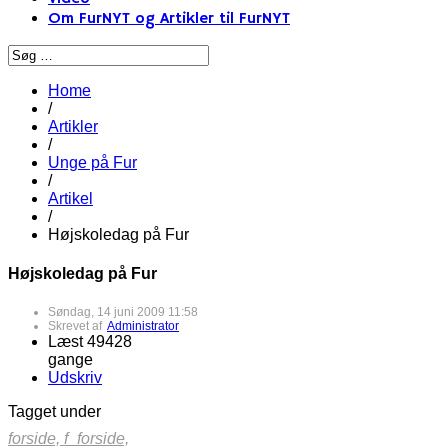
Om FurNYT og Artikler til FurNYT
Home
/
Artikler
/
Unge på Fur
/
Artikel
/
Højskoledag på Fur
Højskoledag på Fur
Søndag, 14 juni 2009 11:58
Skrevet af
Administrator
Læst 49428
gange
Udskriv
Tagget under
forside,
f_forside,