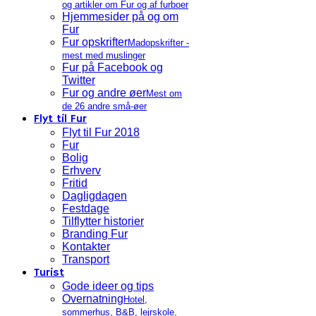
og artikler om Fur og af furboer
Hjemmesider på og om
Fur
Fur opskrifter
Madopskrifter -
mest med muslinger
Fur på Facebook og
Twitter
Fur og andre øer
Mest om
de 26 andre små-øer
Flyt til Fur
Flyt til Fur 2018
Fur
Bolig
Erhverv
Fritid
Dagligdagen
Festdage
Tilflytter historier
Branding Fur
Kontakter
Transport
Turist
Gode ideer og tips
Overnatning
Hotel,
sommerhus, B&B, lejrskole,