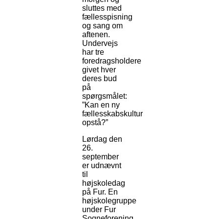
sluttes med
fællesspisning
og sang om
aftenen.
Undervejs
har tre
foredragsholdere
givet hver
deres bud
på
spørgsmålet:
”Kan en ny
fællesskabskultur
opstå?”
Lørdag den
26.
september
er udnævnt
til
højskoledag
på Fur. En
højskolegruppe
under Fur
Sogneforening