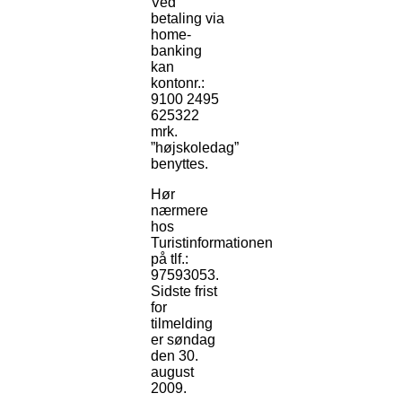
Ved
betaling via
home-
banking
kan
kontonr.:
9100 2495
625322
mrk.
”højskoledag”
benyttes.
Hør
nærmere
hos
Turistinformationen
på tlf.:
97593053.
Sidste frist
for
tilmelding
er søndag
den 30.
august
2009.