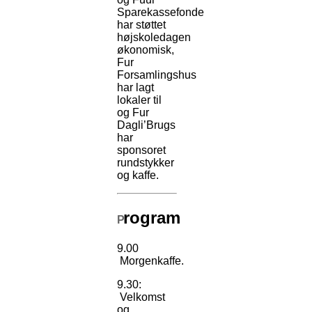
Sparekassefonde
har støttet
højskoledagen
økonomisk,
Fur
Forsamlingshus
har lagt
lokaler til
og Fur
Dagli’Brugs
har
sponsoret
rundstykker
og kaffe.
rogram
P
9.00
Morgenkaffe.
9.30:
Velkomst
og