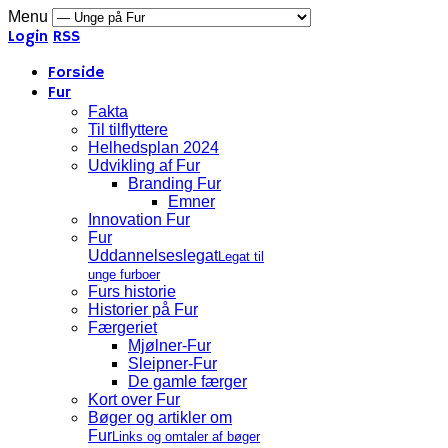
Menu
Login
RSS
Forside
Fur
Fakta
Til tilflyttere
Helhedsplan 2024
Udvikling af Fur
Branding Fur
Emner
Innovation Fur
Fur
Uddannelseslegat
Legat til
unge furboer
Furs historie
Historier på Fur
Færgeriet
Mjølner-Fur
Sleipner-Fur
De gamle færger
Kort over Fur
Bøger og artikler om
Fur
Links og omtaler af bøger