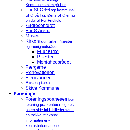
Kommuneskolen på Fur
Fur SFO
Nedlagt kommunal
SFO på Fur. Øens SFO er nu
en del af Fur Friskole
Ældrecenteret
Fur Ø Arena
Museer
Kirken
Fuur Kirke, Præsten
og menighedsrådet
Fuur Kirke
Præsten
Menighedsrådet
Færgerne
Renovationen
Fjernvarmen
Bus og taxa
Skive Kommune
Foreninger
Foreningsportrætter
Hver
forening præsenterer sig selv
på én side inkl. billeder samt
en række relevante
informationer -
kontaktinformationer,