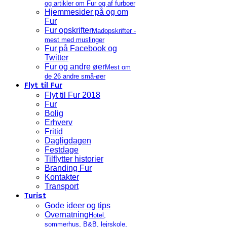
og artikler om Fur og af furboer
Hjemmesider på og om
Fur
Fur opskrifter
Madopskrifter -
mest med muslinger
Fur på Facebook og
Twitter
Fur og andre øer
Mest om
de 26 andre små-øer
Flyt til Fur
Flyt til Fur 2018
Fur
Bolig
Erhverv
Fritid
Dagligdagen
Festdage
Tilflytter historier
Branding Fur
Kontakter
Transport
Turist
Gode ideer og tips
Overnatning
Hotel,
sommerhus, B&B, lejrskole,