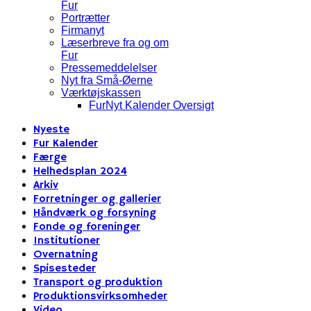
Fur
Portrætter
Firmanyt
Læserbreve fra og om
Fur
Pressemeddelelser
Nyt fra Små-Øerne
Værktøjskassen
FurNyt Kalender Oversigt
Nyeste
Fur Kalender
Færge
Helhedsplan 2024
Arkiv
Forretninger og gallerier
Håndværk og forsyning
Fonde og foreninger
Institutioner
Overnatning
Spisesteder
Transport og produktion
Produktionsvirksomheder
Video