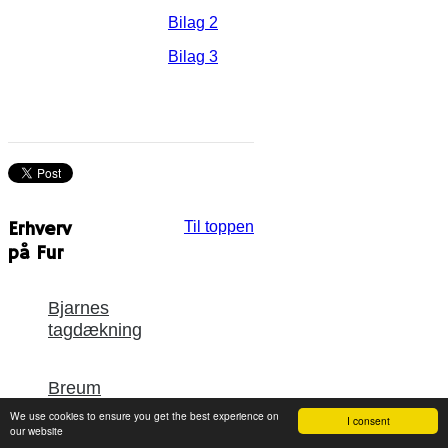
Bilag 2
Bilag 3
Erhverv
Til toppen
på Fur
Bjarnes
tagdækning
Breum
Turist
We use cookies to ensure you get the best experience on
I consent
Aps
our website