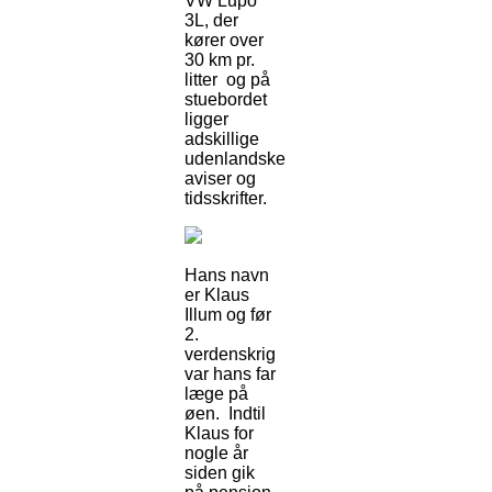
VW Lupo
3L, der
kører over
30 km pr.
litter og på
stuebordet
ligger
adskillige
udenlandske
aviser og
tidsskrifter.
Hans navn
er Klaus
Illum og før
2.
verdenskrig
var hans far
læge på
øen. Indtil
Klaus for
nogle år
siden gik