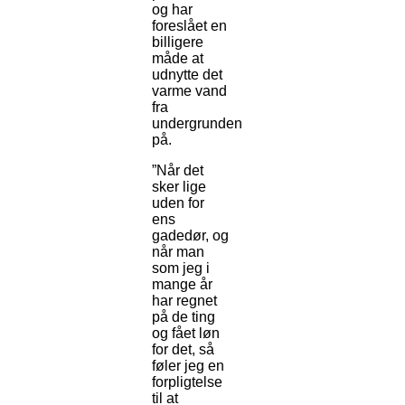
og har
foreslået en
billigere
måde at
udnytte det
varme vand
fra
undergrunden
på.
”Når det
sker lige
uden for
ens
gadedør, og
når man
som jeg i
mange år
har regnet
på de ting
og fået løn
for det, så
føler jeg en
forpligtelse
til at