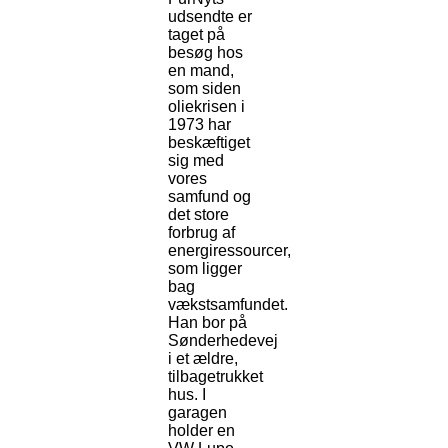
udsendte er
taget på
besøg hos
en mand,
som siden
oliekrisen i
1973 har
beskæftiget
sig med
vores
samfund og
det store
forbrug af
energiressourcer,
som ligger
bag
vækstsamfundet.
Han bor på
Sønderhedevej
i et ældre,
tilbagetrukket
hus. I
garagen
holder en