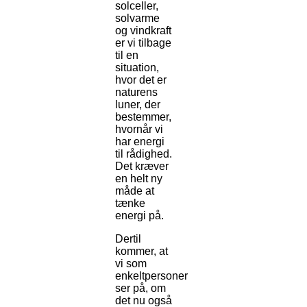
solceller,
solvarme
og vindkraft
er vi tilbage
til en
situation,
hvor det er
naturens
luner, der
bestemmer,
hvornår vi
har energi
til rådighed.
Det kræver
en helt ny
måde at
tænke
energi på.
Dertil
kommer, at
vi som
enkeltpersoner
ser på, om
det nu også