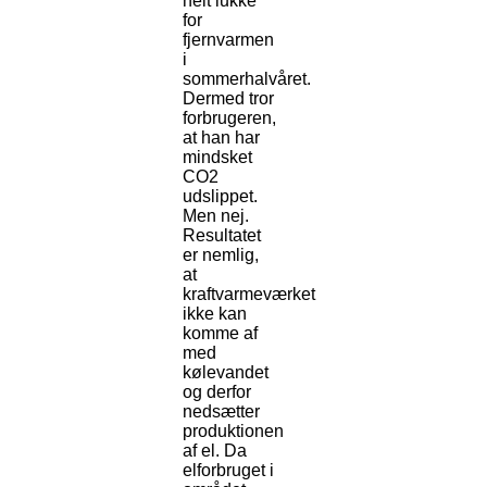
helt lukke
for
fjernvarmen
i
sommerhalvåret.
Dermed tror
forbrugeren,
at han har
mindsket
CO2
udslippet.
Men nej.
Resultatet
er nemlig,
at
kraftvarmeværket
ikke kan
komme af
med
kølevandet
og derfor
nedsætter
produktionen
af el. Da
elforbruget i