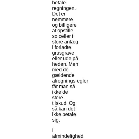
betale
regningen.
Det er
nemmere
og billigere
at opstille
solceller i
store anlæg
i forladte
grusgrave
eller ude på
heden. Men
med de
gældende
afregningsregler
får man så
ikke de
store
tilskud. Og
så kan det
ikke betale
sig.
I
almindelighed