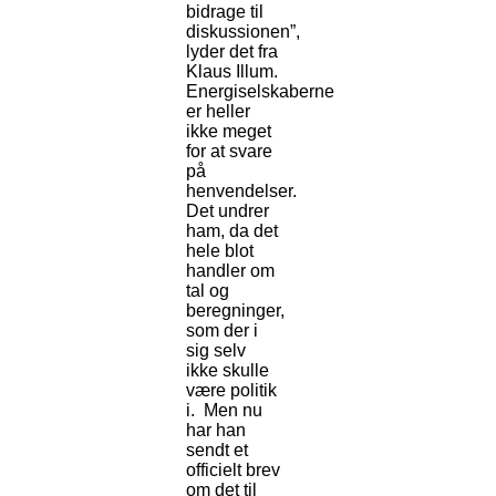
bidrage til
diskussionen”,
lyder det fra
Klaus Illum.
Energiselskaberne
er heller
ikke meget
for at svare
på
henvendelser.
Det undrer
ham, da det
hele blot
handler om
tal og
beregninger,
som der i
sig selv
ikke skulle
være politik
i. Men nu
har han
sendt et
officielt brev
om det til