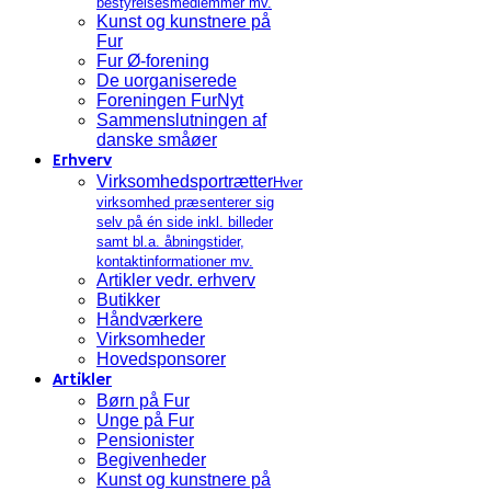
bestyrelsesmedlemmer mv.
Kunst og kunstnere på
Fur
Fur Ø-forening
De uorganiserede
Foreningen FurNyt
Sammenslutningen af
danske småøer
Erhverv
Virksomhedsportrætter
Hver
virksomhed præsenterer sig
selv på én side inkl. billeder
samt bl.a. åbningstider,
kontaktinformationer mv.
Artikler vedr. erhverv
Butikker
Håndværkere
Virksomheder
Hovedsponsorer
Artikler
Børn på Fur
Unge på Fur
Pensionister
Begivenheder
Kunst og kunstnere på