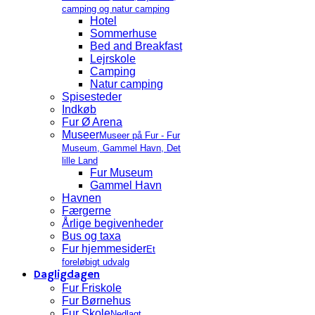
camping og natur camping
Hotel
Sommerhuse
Bed and Breakfast
Lejrskole
Camping
Natur camping
Spisesteder
Indkøb
Fur Ø Arena
Museer
Museer på Fur - Fur
Museum, Gammel Havn, Det
lille Land
Fur Museum
Gammel Havn
Havnen
Færgerne
Årlige begivenheder
Bus og taxa
Fur hjemmesider
Et
foreløbigt udvalg
Dagligdagen
Fur Friskole
Fur Børnehus
Fur Skole
Nedlagt