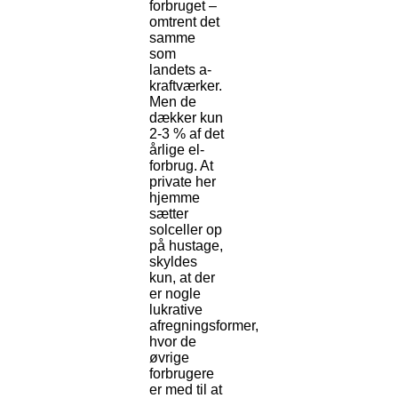
forbruget –
omtrent det
samme
som
landets a-
kraftværker.
Men de
dækker kun
2-3 % af det
årlige el-
forbrug. At
private her
hjemme
sætter
solceller op
på hustage,
skyldes
kun, at der
er nogle
lukrative
afregningsformer,
hvor de
øvrige
forbrugere
er med til at