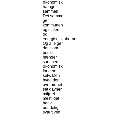
økonomisk
hænger
sammen.
Det samme
gør
kommunen
og staten
og
energiselskaberne.
Og alle gør
det, som
bedst
hænger
sammen
økonomisk
for dem
selv. Men
hvad der
overordnet
set gavner
miljøet
mest, det
har vi
uendelig
svært ved