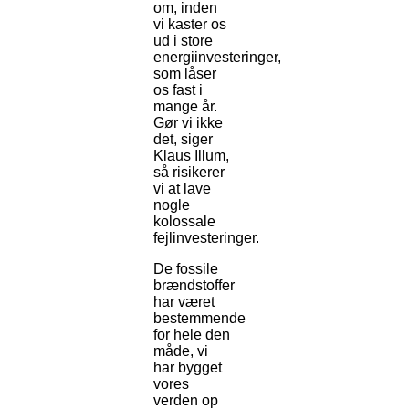
om, inden
vi kaster os
ud i store
energiinvesteringer,
som låser
os fast i
mange år.
Gør vi ikke
det, siger
Klaus Illum,
så risikerer
vi at lave
nogle
kolossale
fejlinvesteringer.
De fossile
brændstoffer
har været
bestemmende
for hele den
måde, vi
har bygget
vores
verden op