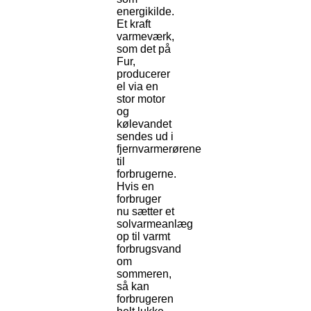
energikilde.
Et kraft
varmeværk,
som det på
Fur,
producerer
el via en
stor motor
og
kølevandet
sendes ud i
fjernvarmerørene
til
forbrugerne.
Hvis en
forbruger
nu sætter et
solvarmeanlæg
op til varmt
forbrugsvand
om
sommeren,
så kan
forbrugeren