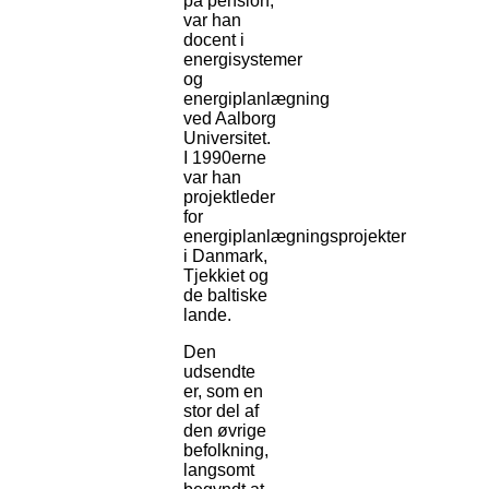
på pension,
var han
docent i
energisystemer
og
energiplanlægning
ved Aalborg
Universitet.
I 1990erne
var han
projektleder
for
energiplanlægningsprojekter
i Danmark,
Tjekkiet og
de baltiske
lande.
Den
udsendte
er, som en
stor del af
den øvrige
befolkning,
langsomt