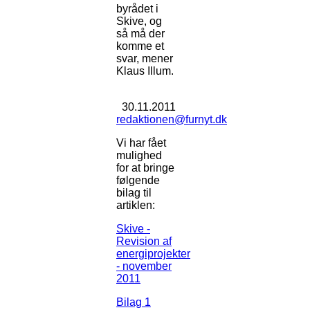
byrådet i
Skive, og
så må der
komme et
svar, mener
Klaus Illum.
30.11.2011
redaktionen@furnyt.dk
Vi har fået
mulighed
for at bringe
følgende
bilag til
artiklen:
Skive -
Revision af
energiprojekter
- november
2011
Bilag 1