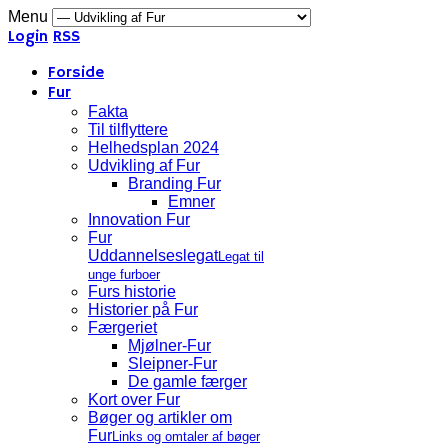
Menu
Login
RSS
Forside
Fur
Fakta
Til tilflyttere
Helhedsplan 2024
Udvikling af Fur
Branding Fur
Emner
Innovation Fur
Fur
Uddannelseslegat
Legat til
unge furboer
Furs historie
Historier på Fur
Færgeriet
Mjølner-Fur
Sleipner-Fur
De gamle færger
Kort over Fur
Bøger og artikler om
Fur
Links og omtaler af bøger