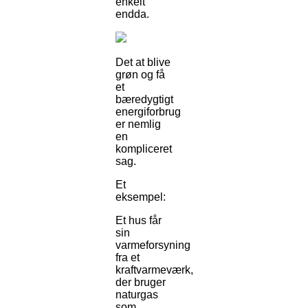
enkelt
endda.
Det at blive
grøn og få
et
bæredygtigt
energiforbrug
er nemlig
en
kompliceret
sag.
Et
eksempel:
Et hus får
sin
varmeforsyning
fra et
kraftvarmeværk,
der bruger
naturgas
som