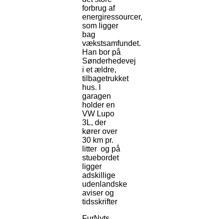
forbrug af
energiressourcer,
som ligger
bag
vækstsamfundet.
Han bor på
Sønderhedevej
i et ældre,
tilbagetrukket
hus. I
garagen
holder en
VW Lupo
3L, der
kører over
30 km pr.
litter og på
stuebordet
ligger
adskillige
udenlandske
aviser og
tidsskrifter
FurNyts