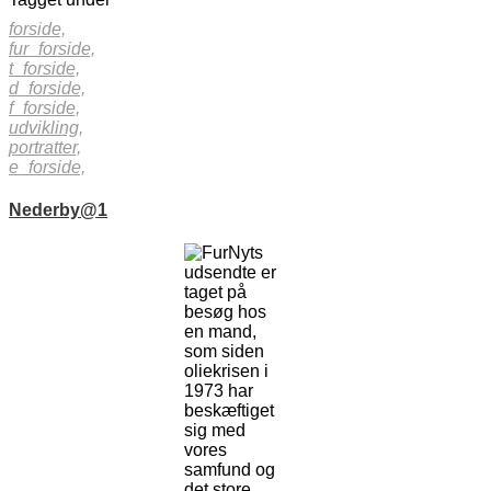
forside,
fur_forside,
t_forside,
d_forside,
f_forside,
udvikling,
portratter,
e_forside,
Nederby@1
FurNyts
udsendte er
taget på
besøg hos
en mand,
som siden
oliekrisen i
1973 har
beskæftiget
sig med
vores
samfund og
det store