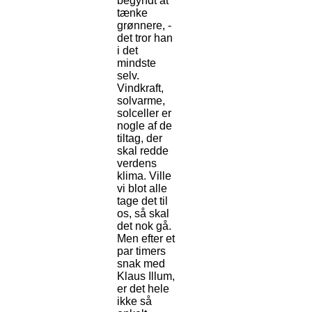
begyndt at
tænke
grønnere, -
det tror han
i det
mindste
selv.
Vindkraft,
solvarme,
solceller er
nogle af de
tiltag, der
skal redde
verdens
klima. Ville
vi blot alle
tage det til
os, så skal
det nok gå.
Men efter et
par timers
snak med
Klaus Illum,
er det hele
ikke så