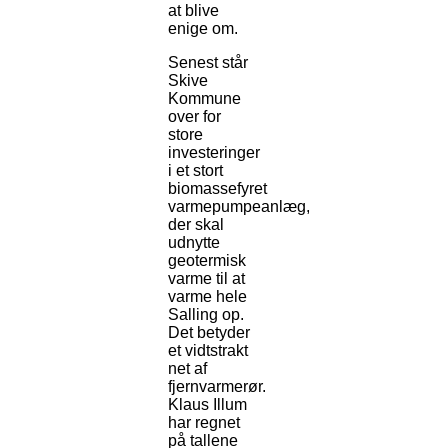
at blive
enige om.
Senest står
Skive
Kommune
over for
store
investeringer
i et stort
biomassefyret
varmepumpeanlæg,
der skal
udnytte
geotermisk
varme til at
varme hele
Salling op.
Det betyder
et vidtstrakt
net af
fjernvarmerør.
Klaus Illum
har regnet
på tallene