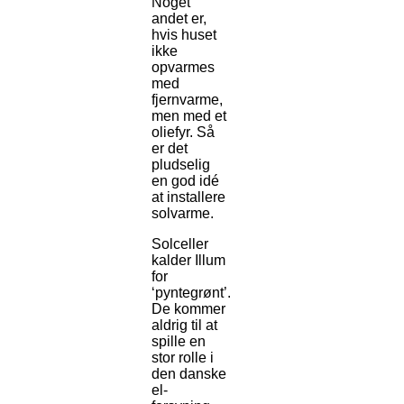
Noget
andet er,
hvis huset
ikke
opvarmes
med
fjernvarme,
men med et
oliefyr. Så
er det
pludselig
en god idé
at installere
solvarme.
Solceller
kalder Illum
for
‘pyntegrønt’.
De kommer
aldrig til at
spille en
stor rolle i
den danske
el-