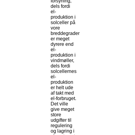
forsyning,
dels fordi
el-
produktion i
solceller på
vore
breddegrader
er meget
dyrere end
el-
produktion i
vindmøller,
dels fordi
solcellernes
el-
produktion
er helt ude
af takt med
el-forbruget.
Det ville
give meget
store
udgifter til
regulering
og lagring i