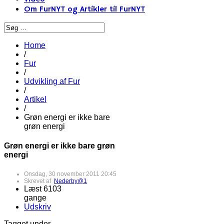
Om FurNYT og Artikler til FurNYT
Home
/
Fur
/
Udvikling af Fur
/
Artikel
/
Grøn energi er ikke bare
grøn energi
Grøn energi er ikke bare grøn
energi
Onsdag, 30 november 2011 20:45
Skrevet af
Nederby@1
Læst 6103
gange
Udskriv
Tagget under