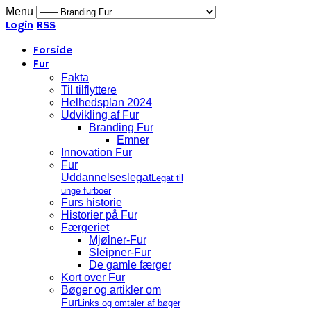
Menu
Login
RSS
Forside
Fur
Fakta
Til tilflyttere
Helhedsplan 2024
Udvikling af Fur
Branding Fur
Emner
Innovation Fur
Fur
Uddannelseslegat
Legat til
unge furboer
Furs historie
Historier på Fur
Færgeriet
Mjølner-Fur
Sleipner-Fur
De gamle færger
Kort over Fur
Bøger og artikler om
Fur
Links og omtaler af bøger