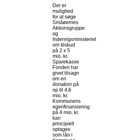
Der er
mulighed
for at søge
Småøernes
Aktionsgruppe
og
Indenrigsministeriet
om tilskud
på 2 x 5
mio. kr.
Sparekasse
Fonden har
givet tilsagn
om en
donation på
op til 4,6
mio. kr.
Kommunens
egenfinansiering
på 4 mio. kr.
kan
principielt
optages
som lån i