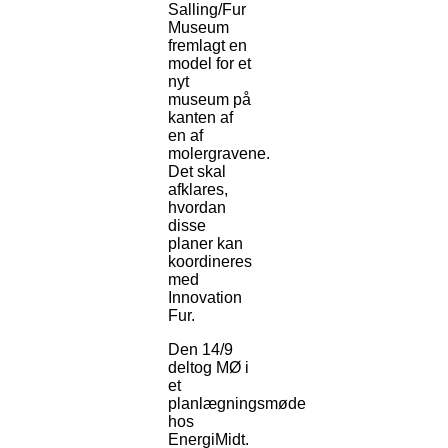
Salling/Fur
Museum
fremlagt en
model for et
nyt
museum på
kanten af
en af
molergravene.
Det skal
afklares,
hvordan
disse
planer kan
koordineres
med
Innovation
Fur.
Den 14/9
deltog MØ i
et
planlægningsmøde
hos
EnergiMidt.