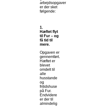
arbejdsopgaver
er der sket
følgende:
1.
Hæftet flyt
til Fur – og
få tid til
mere.
Opgaven er
gennemført.
Hæftet er
blevet
omdelt til
alle
husstande
og
fritidshuse
på Fur.
Endvidere
er der til
almindelig