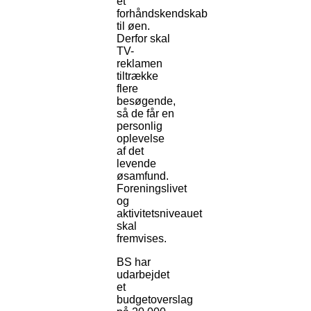
et
forhåndskendskab
til øen.
Derfor skal
TV-
reklamen
tiltrække
flere
besøgende,
så de får en
personlig
oplevelse
af det
levende
øsamfund.
Foreningslivet
og
aktivitetsniveauet
skal
fremvises.
BS har
udarbejdet
et
budgetoverslag