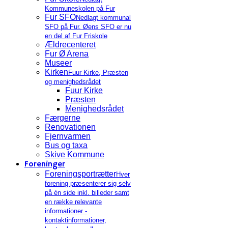
Kommuneskolen på Fur
Fur SFO
Nedlagt kommunal
SFO på Fur. Øens SFO er nu
en del af Fur Friskole
Ældrecenteret
Fur Ø Arena
Museer
Kirken
Fuur Kirke, Præsten
og menighedsrådet
Fuur Kirke
Præsten
Menighedsrådet
Færgerne
Renovationen
Fjernvarmen
Bus og taxa
Skive Kommune
Foreninger
Foreningsportrætter
Hver
forening præsenterer sig selv
på én side inkl. billeder samt
en række relevante
informationer -
kontaktinformationer,