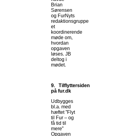
Brian
Sørensen
og FurNyts
redaktionsgruppe
et
koordinerende
møde om,
hvordan
opgaven
løses. JB
deltog i
mødet.
9.
Tilflyttersiden
på fur.dk
Udbygges
bl.a. med
hæftet ”Flyt
til Fur – og
få tid til
mere”
Opgaven