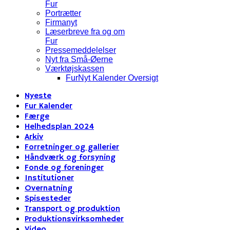
Fur
Portrætter
Firmanyt
Læserbreve fra og om
Fur
Pressemeddelelser
Nyt fra Små-Øerne
Værktøjskassen
FurNyt Kalender Oversigt
Nyeste
Fur Kalender
Færge
Helhedsplan 2024
Arkiv
Forretninger og gallerier
Håndværk og forsyning
Fonde og foreninger
Institutioner
Overnatning
Spisesteder
Transport og produktion
Produktionsvirksomheder
Video