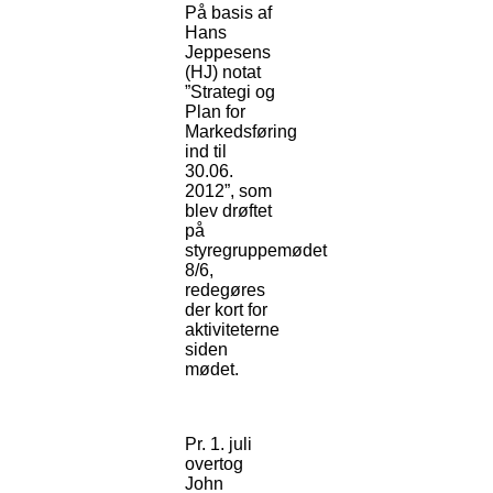
På basis af
Hans
Jeppesens
(HJ) notat
”Strategi og
Plan for
Markedsføring
ind til
30.06.
2012”, som
blev drøftet
på
styregruppemødet
8/6,
redegøres
der kort for
aktiviteterne
siden
mødet.
Pr. 1. juli
overtog
John