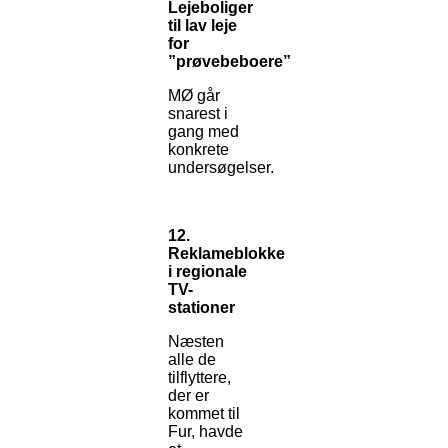
Lejeboliger
til lav leje
for
”prøvebeboere”
MØ går
snarest i
gang med
konkrete
undersøgelser.
12.
Reklameblokke
i regionale
TV-
stationer
Næsten
alle de
tilflyttere,
der er
kommet til
Fur, havde