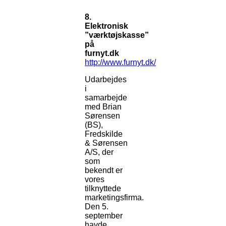
8.
Elektronisk
”værktøjskasse”
på
furnyt.dk
http://www.furnyt.dk/
Udarbejdes
i
samarbejde
med Brian
Sørensen
(BS),
Fredskilde
& Sørensen
A/S, der
som
bekendt er
vores
tilknyttede
marketingsfirma.
Den 5.
september
havde