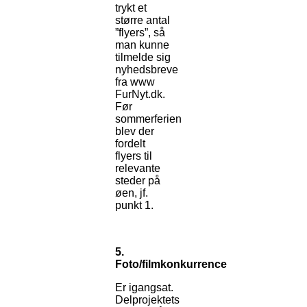
trykt et
større antal
”flyers”, så
man kunne
tilmelde sig
nyhedsbreve
fra www
FurNyt.dk.
Før
sommerferien
blev der
fordelt
flyers til
relevante
steder på
øen, jf.
punkt 1.
5.
Foto/filmkonkurrence
Er igangsat.
Delprojektets