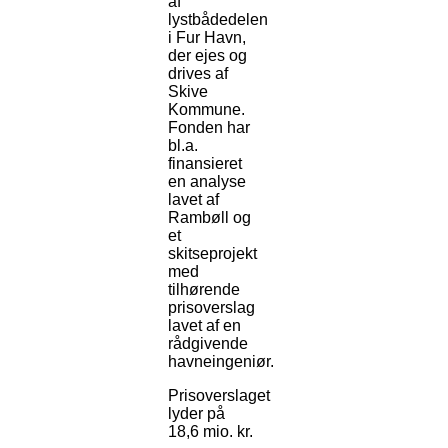
af
lystbådedelen
i Fur Havn,
der ejes og
drives af
Skive
Kommune.
Fonden har
bl.a.
finansieret
en analyse
lavet af
Rambøll og
et
skitseprojekt
med
tilhørende
prisoverslag
lavet af en
rådgivende
havneingeniør.
Prisoverslaget
lyder på
18,6 mio. kr.