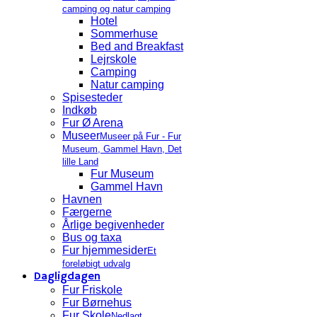
camping og natur camping
Hotel
Sommerhuse
Bed and Breakfast
Lejrskole
Camping
Natur camping
Spisesteder
Indkøb
Fur Ø Arena
Museer
Museer på Fur - Fur
Museum, Gammel Havn, Det
lille Land
Fur Museum
Gammel Havn
Havnen
Færgerne
Årlige begivenheder
Bus og taxa
Fur hjemmesider
Et
foreløbigt udvalg
Dagligdagen
Fur Friskole
Fur Børnehus
Fur Skole
Nedlagt