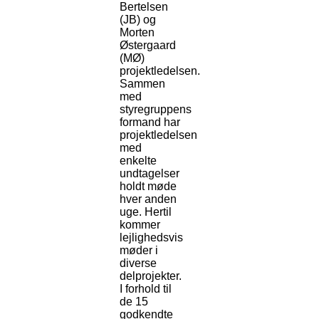
Bertelsen
(JB) og
Morten
Østergaard
(MØ)
projektledelsen.
Sammen
med
styregruppens
formand har
projektledelsen
med
enkelte
undtagelser
holdt møde
hver anden
uge. Hertil
kommer
lejlighedsvis
møder i
diverse
delprojekter.
I forhold til
de 15
godkendte