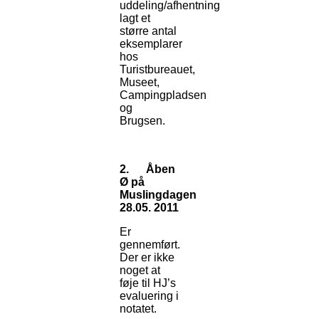
uddeling/afhentning
lagt et
større antal
eksemplarer
hos
Turistbureauet,
Museet,
Campingpladsen
og
Brugsen.
2.
Åben
Ø på
Muslingdagen
28.05. 2011
Er
gennemført.
Der er ikke
noget at
føje til HJ’s
evaluering i
notatet.