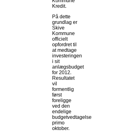
Kommune
Kredit.
På dette
grundlag er
Skive
Kommune
officielt
opfordret til
at medtage
investeringen
i sit
anlægsbudget
for 2012.
Resultatet
vil
formentlig
først
foreligge
ved den
endelige
budgetvedtagelse
primo
oktober.