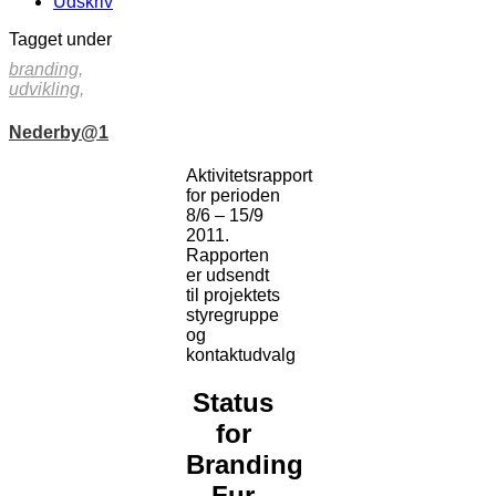
Udskriv
Tagget under
branding,
udvikling,
Nederby@1
Aktivitetsrapport
for perioden
8/6 – 15/9
2011.
Rapporten
er udsendt
til projektets
styregruppe
og
kontaktudvalg
Status
for
Branding
Fur