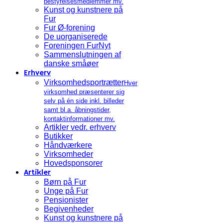
bestyrelsesmedlemmer mv.
Kunst og kunstnere på
Fur
Fur Ø-forening
De uorganiserede
Foreningen FurNyt
Sammenslutningen af
danske småøer
Erhverv
Virksomhedsportrætter
Hver
virksomhed præsenterer sig
selv på én side inkl. billeder
samt bl.a. åbningstider,
kontaktinformationer mv.
Artikler vedr. erhverv
Butikker
Håndværkere
Virksomheder
Hovedsponsorer
Artikler
Børn på Fur
Unge på Fur
Pensionister
Begivenheder
Kunst og kunstnere på