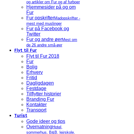
og artikler om Fur og af furboer
Hjemmesider på og om
Fur
Fur opskrifter
Madopskrifter -
mest med muslinger
Fur på Facebook og
Twitter
Fur og andre øer
Mest om
de 26 andre små-øer
Flyt til Fur
Flyt til Fur 2018
Fur
Bolig
Erhverv
Fritid
Dagligdagen
Festdage
Tilflytter historier
Branding Fur
Kontakter
Transport
Turist
Gode ideer og tips
Overnatning
Hotel,
sommerhus, B&B, lejrskole,