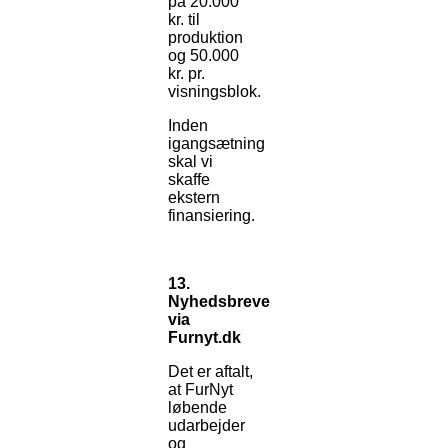
på 20.000
kr. til
produktion
og 50.000
kr. pr.
visningsblok.
Inden
igangsætning
skal vi
skaffe
ekstern
finansiering.
13.
Nyhedsbreve
via
Furnyt.dk
Det er aftalt,
at FurNyt
løbende
udarbejder
og