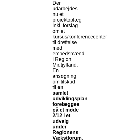
Der
udarbejdes
nu et
projektoplæg
inkl. forslag
om et
kursus/konferencecenter
til drøftelse
med
embedsmænd
i Region
Midtjylland.
En
ansøgning
om tilskud
til
en
samlet
udviklingsplan
forelægges
på et møde
2/12 i et
udvalg
under
Regionens
Vækstforum.