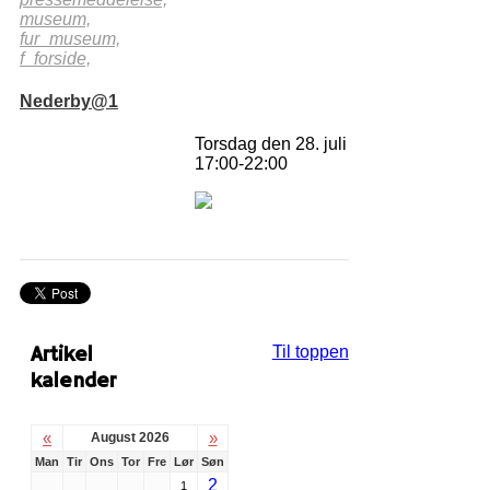
museum,
fur_museum,
f_forside,
Nederby@1
Torsdag den 28. juli
17:00-22:00
Artikel
Til toppen
kalender
«
»
August 2026
Man
Tir
Ons
Tor
Fre
Lør
Søn
2
1