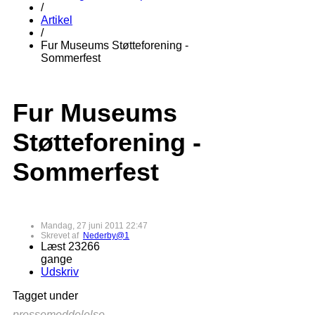
/
Artikel
/
Fur Museums Støtteforening -
Sommerfest
Fur Museums
Støtteforening -
Sommerfest
Mandag, 27 juni 2011 22:47
Skrevet af
Nederby@1
Læst 23266
gange
Udskriv
Tagget under
pressemeddelelse,